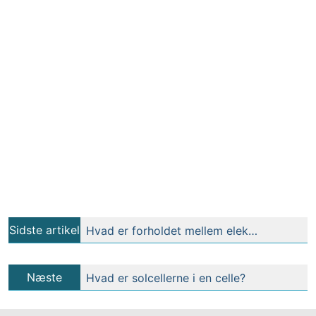
Sidste artikel
Hvad er forholdet mellem elektromagnetisk spektrum af solstråling og absorptionschlorofyl?
Næste
Hvad er solcellerne i en celle?
artikel