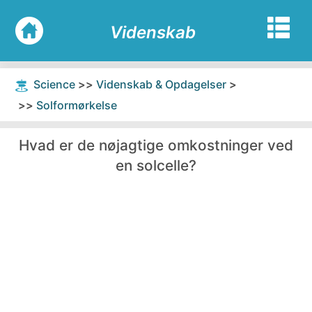
Videnskab
Science
>>
Videnskab & Opdagelser
>
Home
Natur
>>
Solformørkelse
Biologi
Fysik
Hvad er de nøjagtige omkostninger ved
en solcelle?
Elektronik
Geologi
Solformørkelse
Matematik