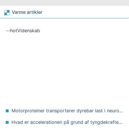
Varme artikler
--hotVidenskab
Motorproteiner transporterer dyrebar last i neuroner. Hvordan kan vi kontrollere deres bevægelser?
Hvad er accelerationen på grund af tyngdekraften på Saturn?