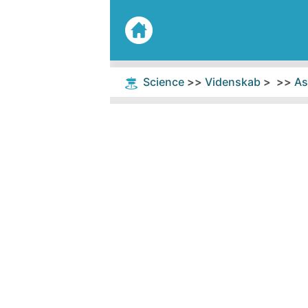
Science
>>
Videnskab
> >>
As
Home
Geologi
So