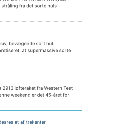
tråling fra det sorte huls
iv, bevægende sort hul.
 2913 løfteraket fra Western Test
earealet af trekanter