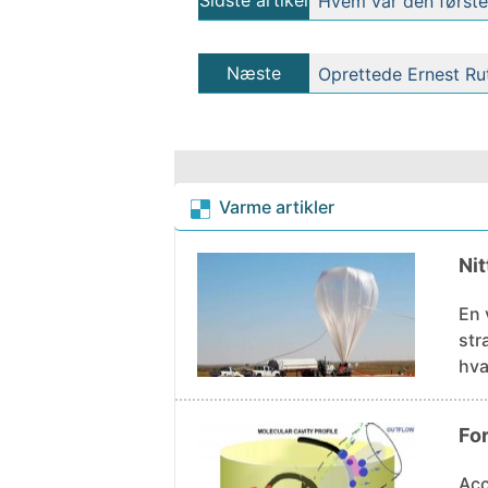
Sidste artikel
Hvem var den første
Næste
Oprettede Ernest Ru
artikel
Varme artikler
Nit
En 
stra
hva
For
Acc