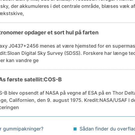
sky, der akkumuleres i det centrale område, blæses væk af s
vækstskive,
ronomer opdager et sort hul på farten
axy J0437+2456 menes at være hjemsted for en supermass
loan Digital Sky Survey (SDSS). Forskere har længe teoretiseret, at supermassive sorte
ler kan vandre ge
s første satellit:COS-B
-B blev opsendt af NASA på vegne af ESA på en Thor Delta
, Californien, den 9. august 1975. Kredit:NASA/USAF I denne weekend er det 45-året for
ceringen
for gummipakninger?
Sådan finder du overflad