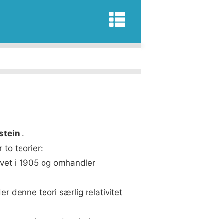
Elektronik
nstein
.
 to teorier:
ivet i 1905 og omhandler
r denne teori særlig relativitet