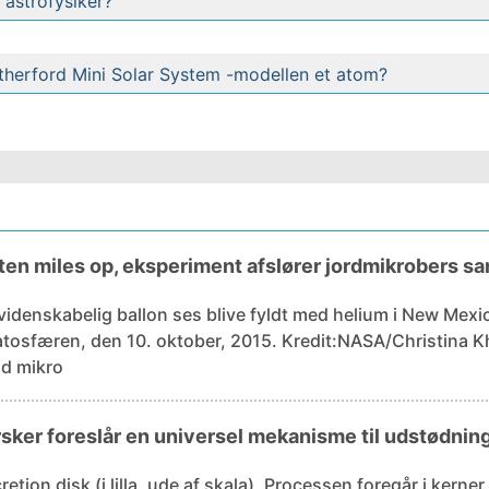
 astrofysiker?
therford Mini Solar System -modellen et atom?
ten miles op, eksperiment afslører jordmikrobers 
videnskabelig ballon ses blive fyldt med helium i New Mexic
tosfæren, den 10. oktober, 2015. Kredit:NASA/Christina Khodadad At forstå gr
d mikro
sker foreslår en universel mekanisme til udstødning 
retion disk (i lilla, ude af skala). Processen foregår i kern