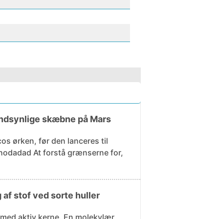
sandsynlige skæbne på Mars
os ørken, før den lanceres til
ænserne for,
af stof ved sorte huller
er med aktiv kerne. En molekylær