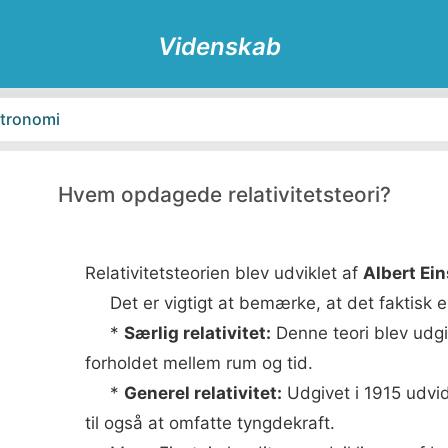
Videnskab
tronomi
Natur
Biologi
Fysik
Hvem opdagede relativitetsteori?
lformørkelse
Matematik
Relativitetsteorien blev udviklet af
Albert Ei
Det er vigtigt at bemærke, at det faktisk er
*
Særlig relativitet:
Denne teori blev udg
forholdet mellem rum og tid.
*
Generel relativitet:
Udgivet i 1915 udvide
til også at omfatte tyngdekraft.