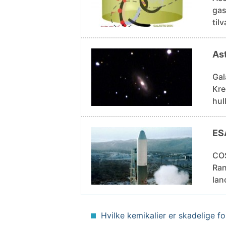
gas
til
Ast
Gal
Kredit:S
hul
ESA
COS
Range
lan
Hvilke kemikalier er skadelige 